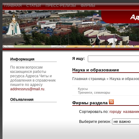
ГЛАВНАЯ
СТАТЬИ
ПРЕСС-РЕЛИЗЫ
ФИРМЫ
Я ищу:
Информация
По всем вопросам
Наука и образование
касающихся работы
ресурса Адреса Читы и
Главная страница
Наука и образо
добавления в справочник
пишите по адресу
addressrus@mail.ru
.
Курсы
Тренинги, семинары
Объявления
Фирмы раздела
Сортировать по:
городу
названи
Выберите регион: