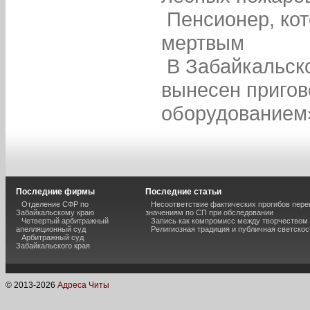
Пенсионер, ко
мертвым
В Забайкальск
вынесен пригов
оборудованием
Последние фирмы
Последние статьи
Отделение СФР по
Несоответствие фактических прогибов пер
Забайкальскому краю
значениям по СП при обследовании
Четвертый арбитражный
Запись как компромисс между творчеством
апелляционный суд
Религиозная традиция и публичная светскос
Арбитражный суд
Забайкальского края
© 2013-
2026
Адреса Читы