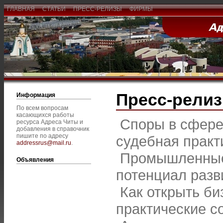
ГЛАВНАЯ
СТАТЬИ
ПРЕСС-РЕЛИЗЫ
ФИРМЫ
Пресс-рели
Информация
По всем вопросам
касающихся работы
Споры в сфере
ресурса Адреса Читы и
добавления в справочник
пишите по адресу
судебная практ
addressrus@mail.ru
.
Промышленные 
Объявления
потенциал разв
Как открыть би
практические с