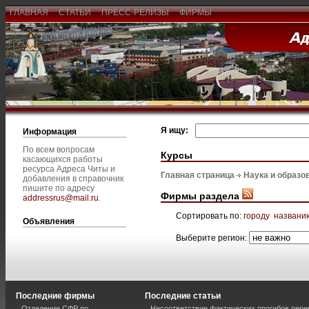
ГЛАВНАЯ
СТАТЬИ
ПРЕСС-РЕЛИЗЫ
ФИРМЫ
Я ищу:
Информация
По всем вопросам
Курсы
касающихся работы
ресурса Адреса Читы и
Главная страница
Наука и образо
добавления в справочник
пишите по адресу
Фирмы раздела
addressrus@mail.ru
.
Сортировать по:
городу
названи
Объявления
Выберите регион:
Последние фирмы
Последние статьи
Отделение СФР по
Несоответствие фактических прогибов пер