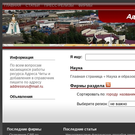
ГЛАВНАЯ
СТАТЬИ
ПРЕСС-РЕЛИЗЫ
ФИРМЫ
Я ищу:
Информация
По всем вопросам
Наука
касающихся работы
ресурса Адреса Читы и
Главная страница
Наука и образо
добавления в справочник
пишите по адресу
Фирмы раздела
addressrus@mail.ru
.
Сортировать по:
городу
названи
Объявления
Выберите регион:
Последние фирмы
Последние статьи
Отделение СФР по
Несоответствие фактических прогибов пер