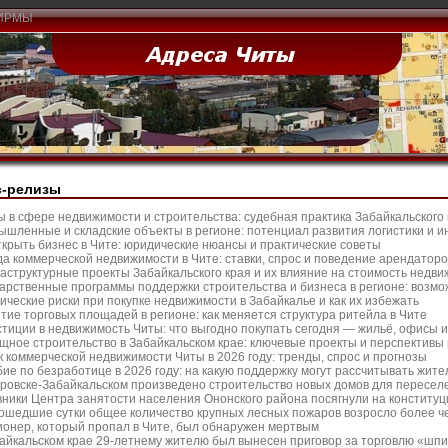
ИРМЫ
с-релизы
 в сфере недвижимости и строительства: судебная практика Забайкальского
шленные и складские объекты в регионе: потенциал развития логистики и и
ткрыть бизнес в Чите: юридические нюансы и практические советы
а коммерческой недвижимости в Чите: ставки, спрос и поведение арендаторо
структурные проекты Забайкальского края и их влияние на стоимость недв
арственные программы поддержки строительства и бизнеса в регионе: возм
ческие риски при покупке недвижимости в Забайкалье и как их избежать
тие торговых площадей в регионе: как меняется структура ритейла в Чите
тиции в недвижимость Читы: что выгодно покупать сегодня — жильё, офисы 
ное строительство в Забайкальском крае: ключевые проекты и перспективы
 коммерческой недвижимости Читы в 2026 году: тренды, спрос и прогнозы
ие по безработице в 2026 году: на какую поддержку могут рассчитывать жит
ровске-Забайкальском произведено строительство новых домов для пересел
ники Центра занятости населения Ононского района посягнули на конститу
ошедшие сутки общее количество крупных лесных пожаров возросло более че
онер, который пропал в Чите, был обнаружен мертвым
айкальском крае 29-летнему жителю был вынесен приговор за торговлю «шп