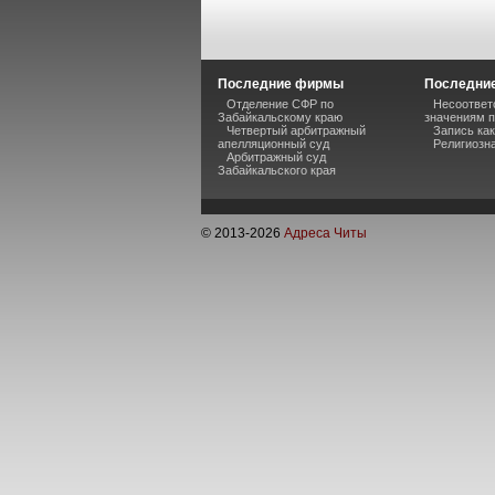
Последние фирмы
Последние
Отделение СФР по
Несоответ
Забайкальскому краю
значениям п
Четвертый арбитражный
Запись ка
апелляционный суд
Религиозна
Арбитражный суд
Забайкальского края
© 2013-
2026
Адреса Читы