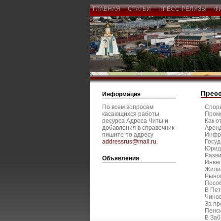
ГЛАВНАЯ
СТАТЬИ
ПРЕСС-РЕЛИЗЫ
Ф
Прес
Информация
По всем вопросам
Споры
касающихся работы
Промы
ресурса Адреса Читы и
Как о
добавления в справочник
Аренд
пишите по адресу
Инфра
addressrus@mail.ru
.
Госуд
Юриди
Разви
Объявления
Инвес
Жилищ
Рынок
Пособ
В Пет
Чинов
За пр
Пенси
В Заб