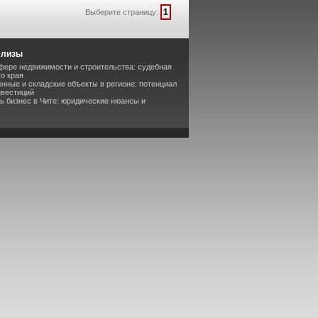
1
Выберите страницу:
елизы
фере недвижимости и строительства: судебная
о края
ные и складские объекты в регионе: потенциал
нвестиций
ть бизнес в Чите: юридические нюансы и