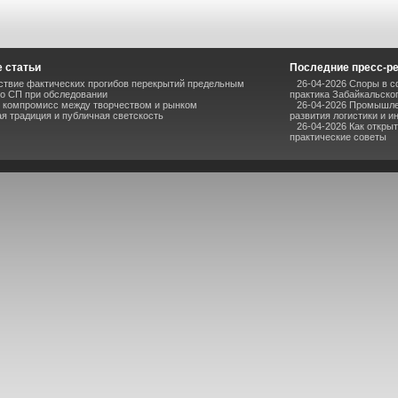
 статьи
Последние пресс-р
ствие фактических прогибов перекрытий предельным
26-04-2026 Споры в с
о СП при обследовании
практика Забайкальског
к компромисс между творчеством и рынком
26-04-2026 Промышлен
я традиция и публичная светскость
развития логистики и и
26-04-2026 Как откры
практические советы