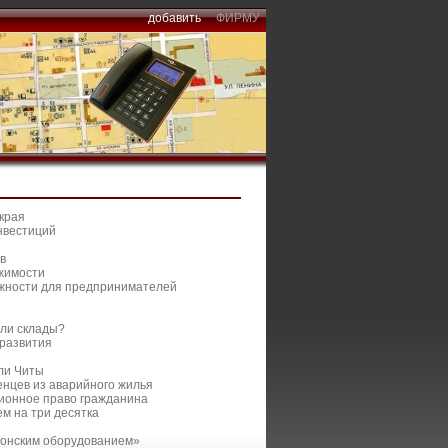
добавить
ФИРМУ
 края
нвестиций
в
ижимости
ожности для предпринимателей
или склады?
 развития
ели Читы
енцев из аварийного жилья
ционное право гражданина
м на три десятка
ионским оборудованием»