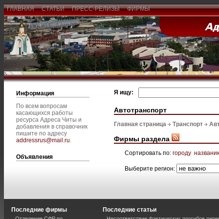
ГЛАВНАЯ
СТАТЬИ
ПРЕСС-РЕЛИЗЫ
ФИРМЫ
Я ищу:
Информация
По всем вопросам
Автотранспорт
касающихся работы
ресурса Адреса Читы и
Главная страница
Транспорт
Ав
добавления в справочник
пишите по адресу
Фирмы раздела
addressrus@mail.ru
.
Сортировать по:
городу
названи
Объявления
Выберите регион:
Последние фирмы
Последние статьи
Отделение СФР по
Несоответствие фактических прогибов пер