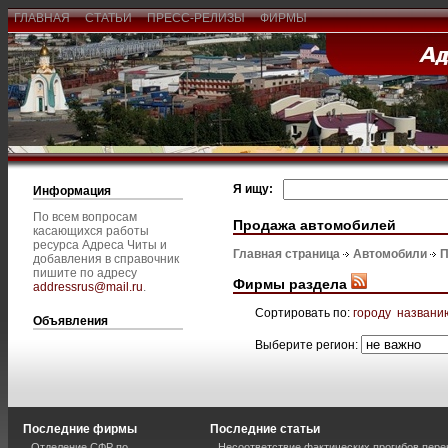
ГЛАВНАЯ
СТАТЬИ
ПРЕСС-РЕЛИЗЫ
ФИРМЫ
Я ищу:
Информация
По всем вопросам
Продажа автомобилей
касающихся работы
ресурса Адреса Читы и
Главная страница
Автомобили
П
добавления в справочник
пишите по адресу
Фирмы раздела
addressrus@mail.ru
.
Сортировать по:
городу
названи
Объявления
Выберите регион:
Последние фирмы
Последние статьи
Отделение СФР по
Несоответствие фактических прогибов пер