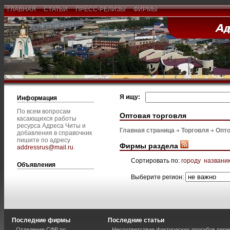
ГЛАВНАЯ
СТАТЬИ
ПРЕСС-РЕЛИЗЫ
ФИРМЫ
Я ищу:
Информация
По всем вопросам
Оптовая торговля
касающихся работы
ресурса Адреса Читы и
Главная страница
Торговля
Опто
добавления в справочник
пишите по адресу
Фирмы раздела
addressrus@mail.ru
.
Сортировать по:
городу
названи
Объявления
Выберите регион:
Последние фирмы
Последние статьи
Отделение СФР по
Несоответствие фактических прогибов пер