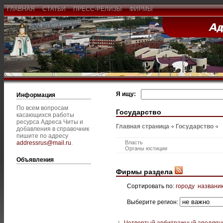
ГЛАВНАЯ
СТАТЬИ
ПРЕСС-РЕЛИЗЫ
ФИРМЫ
Я ищу:
Информация
По всем вопросам
Государство
касающихся работы
ресурса Адреса Читы и
Главная страница
Государство
добавления в справочник
пишите по адресу
addressrus@mail.ru
.
Власть
Органы юстиции
Объявления
Фирмы раздела
Сортировать по:
городу
названи
Выберите регион:
Четвертый арбитражный апелляц
1.