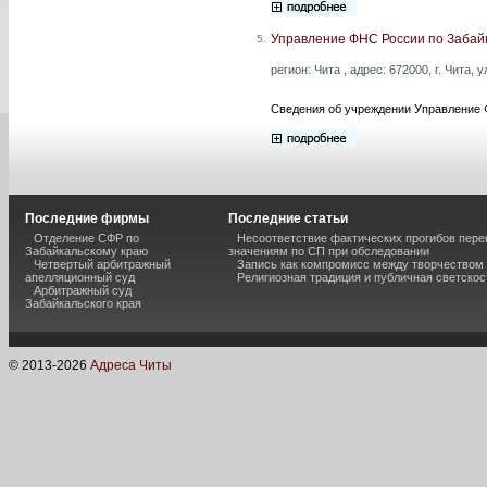
Управление ФНС России по Забай
5.
регион: Чита , адрес: 672000, г. Чита, 
Сведения об учреждении Управление 
Последние фирмы
Последние статьи
Отделение СФР по
Несоответствие фактических прогибов пер
Забайкальскому краю
значениям по СП при обследовании
Четвертый арбитражный
Запись как компромисс между творчеством
апелляционный суд
Религиозная традиция и публичная светскос
Арбитражный суд
Забайкальского края
© 2013-
2026
Адреса Читы