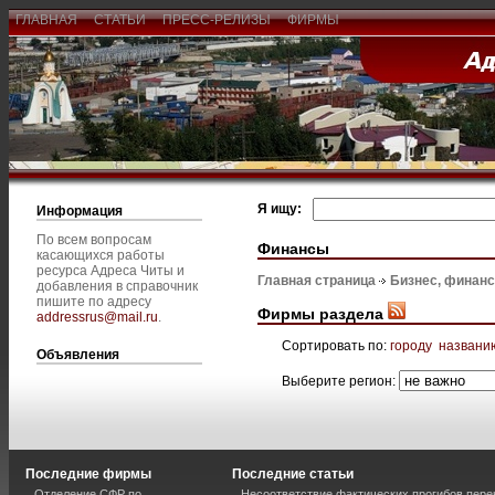
ГЛАВНАЯ
СТАТЬИ
ПРЕСС-РЕЛИЗЫ
ФИРМЫ
Я ищу:
Информация
По всем вопросам
Финансы
касающихся работы
ресурса Адреса Читы и
Главная страница
Бизнес, финан
добавления в справочник
пишите по адресу
Фирмы раздела
addressrus@mail.ru
.
Сортировать по:
городу
названи
Объявления
Выберите регион:
Последние фирмы
Последние статьи
Отделение СФР по
Несоответствие фактических прогибов пер