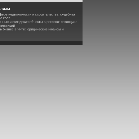
елизы
фере недвижимости и строительства: судебная
о края
ные и складские объекты в регионе: потенциал
нвестиций
ть бизнес в Чите: юридические нюансы и