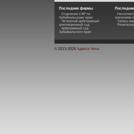
Последние фирмы
Последние
Отделение СФР по
Несоответ
Забайкальскому краю
значениям п
Четвертый арбитражный
Запись ка
апелляционный суд
Религиозна
Арбитражный суд
Забайкальского края
© 2013-
2026
Адреса Читы