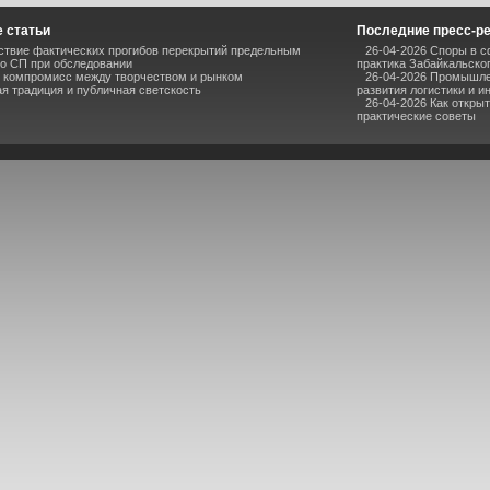
 статьи
Последние пресс-р
ствие фактических прогибов перекрытий предельным
26-04-2026 Споры в с
о СП при обследовании
практика Забайкальског
к компромисс между творчеством и рынком
26-04-2026 Промышлен
я традиция и публичная светскость
развития логистики и и
26-04-2026 Как откры
практические советы