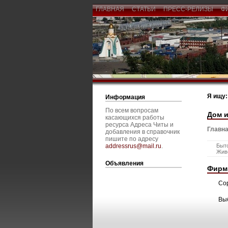
ГЛАВНАЯ
СТАТЬИ
ПРЕСС-РЕЛИЗЫ
Ф
Я ищу:
Информация
По всем вопросам
Дом и
касающихся работы
ресурса Адреса Читы и
Главна
добавления в справочник
пишите по адресу
addressrus@mail.ru
.
Быт
Жив
Объявления
Фирм
Со
Вы