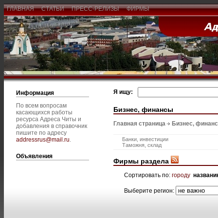
ГЛАВНАЯ
СТАТЬИ
ПРЕСС-РЕЛИЗЫ
ФИРМЫ
Я ищу:
Информация
По всем вопросам
Бизнес, финансы
касающихся работы
ресурса Адреса Читы и
Главная страница
Бизнес, финан
добавления в справочник
пишите по адресу
addressrus@mail.ru
.
Банки, инвестиции
Таможня, склад
Объявления
Фирмы раздела
Сортировать по:
городу
названи
Выберите регион: