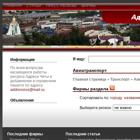
ГЛАВНАЯ
СТАТЬИ
ПРЕСС-РЕЛИЗЫ
ФИРМЫ
Я ищу:
Информация
По всем вопросам
Авиатранспорт
касающихся работы
ресурса Адреса Читы и
Главная страница
Транспорт
Ав
добавления в справочник
пишите по адресу
Фирмы раздела
addressrus@mail.ru
.
Сортировать по:
городу
названи
Объявления
Выберите регион:
Последние фирмы
Последние статьи
Отделение СФР по
Несоответствие фактических прогибов пер